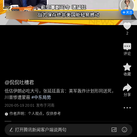
关注
2
评论
收藏
@
侃侃吐槽君
低估伊朗必吃大亏，张延廷直言：美军轰炸计划形同送死，
分享
川普惨遭蒙蔽
 #
中东局势
2026-05-19 20:01
发布于
河南
作者声明：个人观点，仅供参考
打开
腾讯新闻客户端说两句