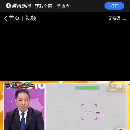
· 获取全网一手热点
打开
首页
视频
无障碍