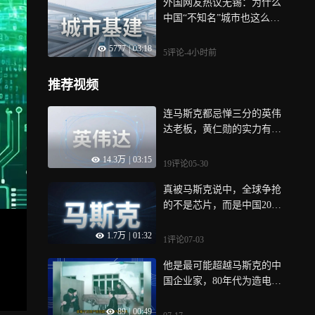
外国网友热议无锡：为什么
中国“不知名”城市也这么夸
张
5777
|
03:18
5评论
-4小时前
推荐视频
连马斯克都忌惮三分的英伟
达老板，黄仁勋的实力有多
强
14.3万
|
03:15
19评论
05-30
真被马斯克说中，全球争抢
的不是芯片，而是中国20万
一台的变压器
1.7万
|
01:32
1评论
07-03
他是最可能超越马斯克的中
国企业家，80年代为造电动
车散尽家财
89
|
00:49