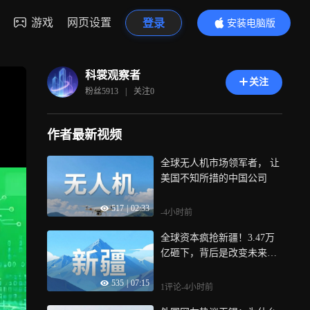
游戏
网页设置
登录
安装电脑版
内容更精彩
科裳观察者
关注
粉丝
5913
|
关注
0
作者最新视频
全球无人机市场领军者， 让
美国不知所措的中国公司
517
|
02:33
-4小时前
全球资本疯抢新疆！3.47万
亿砸下，背后是改变未来的
十年
535
|
07:15
1评论
-4小时前