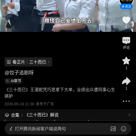
关注
1
评论
看正片
三十而已
1
@
饺子追剧呀
AI章节
1
《三十而已》王漫妮凭巧思拿下大单，业绩出众遭同事心生
嫉妒
2026-05-19 11:36
发布于
广东
《三十而已》解说
合集
打开
腾讯新闻客户端说两句