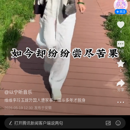
关注
4
评论
1
分享
@
以宁听音乐
维维李玲玉嫁外国人遭家暴，缠斗多年才脱身
2026-05-19 12:30
发布于
安徽
打开
腾讯新闻客户端说两句