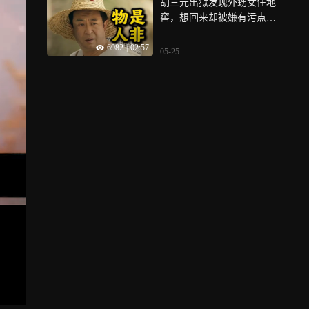
胡三元出狱发现外甥女住地
窖，想回来却被嫌有污点
《主角》
6982
|
02:57
05-25