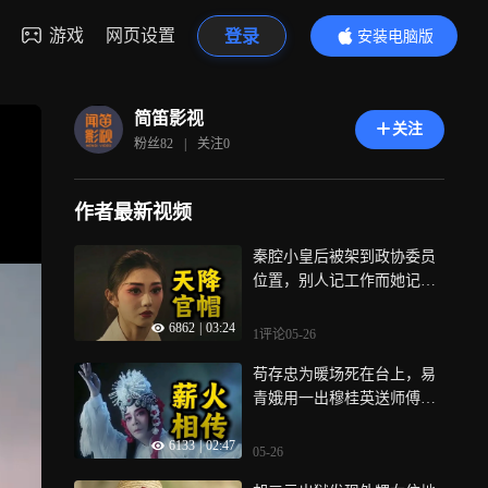
游戏
网页设置
登录
安装电脑版
内容更精彩
简笛影视
关注
粉丝
82
|
关注
0
作者最新视频
秦腔小皇后被架到政协委员
位置，别人记工作而她记的
是中午食堂吃啥菜《主角》
6862
|
03:24
1评论
05-26
苟存忠为暖场死在台上，易
青娥用一出穆桂英送师傅最
后一程《主角》
6133
|
02:47
05-26