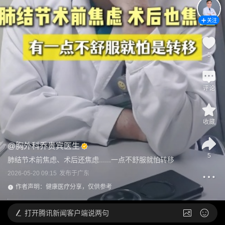
关注
5
评论
收藏
@
胸外科乔贵宾医生
5
肺结节术前焦虑、术后还焦虑......一点不舒服就怕转移
2026-05-20 09:15
发布于
广东
作者声明：健康医疗分享，仅供参考
打开
腾讯新闻客户端说两句