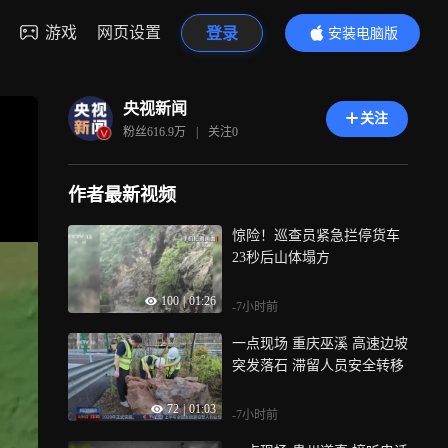
游戏
网页设置
登录
安装电脑版
内容更精彩
央视新闻
关注
粉丝
616.9万
|
关注
0
作者最新视频
惊险！巡查员紧急拦停货车
23秒后山体塌方
100
|
01:26
-7小时前
一点现场 重庆巫溪 高速边坡
突发落石 滞留人员安全转移
72
|
01:03
-7小时前