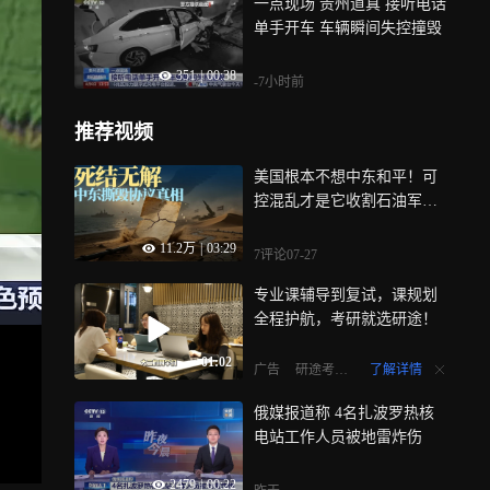
一点现场 贵州道真 接听电话
单手开车 车辆瞬间失控撞毁
351
|
00:38
-7小时前
推荐视频
美国根本不想中东和平！可
控混乱才是它收割石油军火
的手段
11.2万
|
03:29
7评论
07-27
专业课辅导到复试，课规划
全程护航，考研就选研途！
01:02
了解详情
广告
研途考研VIP
俄媒报道称 4名扎波罗热核
电站工作人员被地雷炸伤
2479
|
00:22