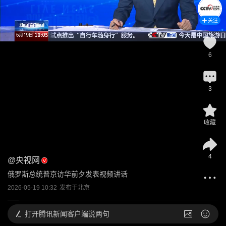
关注
6
3
收藏
4
@
央视网
俄罗斯总统普京访华前夕发表视频讲话
2026-05-19 10:32
发布于
北京
打开
腾讯新闻客户端说两句