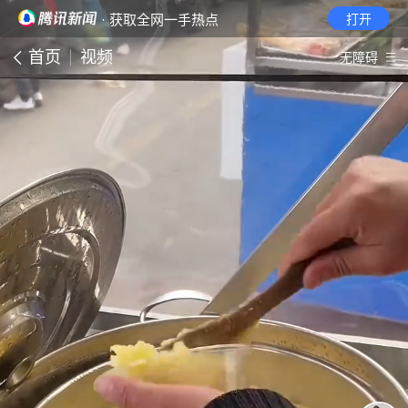
· 获取全网一手热点
打开
首页
视频
无障碍