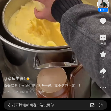
关注
2
评论
2
2
@
章鱼美食1
街头偶遇土豆泥小摊，7块一碗，我不信你不馋！！
2026-05-23 06:00
发布于
河南
打开
腾讯新闻客户端说两句