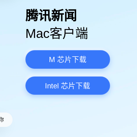
高清视频·更流畅
腾讯新
Mac客
M 芯
Intel