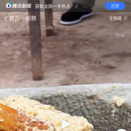
· 获取全网一手热点
打开
首页
视频
无障碍