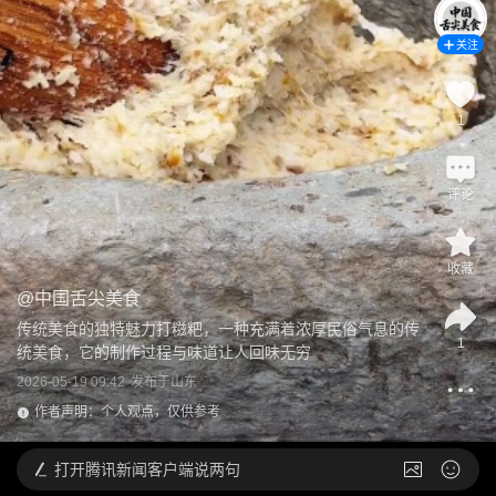
关注
1
评论
收藏
@
中国舌尖美食
传统美食的独特魅力打糍粑，一种充满着浓厚民俗气息的传
1
统美食，它的制作过程与味道让人回味无穷
2026-05-19 09:42
发布于
山东
作者声明：个人观点，仅供参考
打开
腾讯新闻客户端说两句