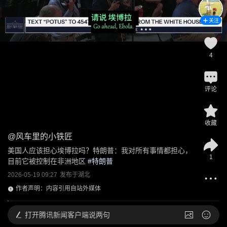
关注
4
评论
收藏
@
风车里的小铁匠
美国人应该担心埃博拉吗？特朗普：我对所有事情都担心，
1
目前它被控制在非洲地区
 #
特朗普
2026-05-19 09:27
发布于
湖北
作者声明：内容引用自站外媒体
打开
腾讯新闻客户端说两句