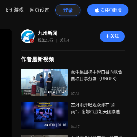
游戏
网页设置
登录
安装电脑版
内容更精彩
九州新闻
关注
粉丝
2.3万
|
关注
4
作者最新视频
蒙牛集团携手磴口县向联合
国项目事务署（UNOPS）代
表递交《荒漠化防治及绿色
4
|
00:42
实践报告》
07-31
杰淋雨开唱观众却在“刷
雨”，谢娜带浪姐天团蹦迪应
援，杜海涛“人肉运老鼠干”
630
|
01:16
笑炸鸟巢 ，张杰现场即兴创
04-17
作太有才了