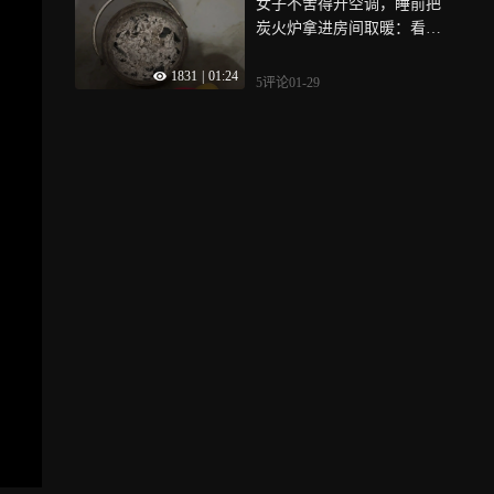
女子不舍得开空调，睡前把
炭火炉拿进房间取暖：看到
网友留言才知道自己中毒了
1831
|
01:24
5评论
01-29