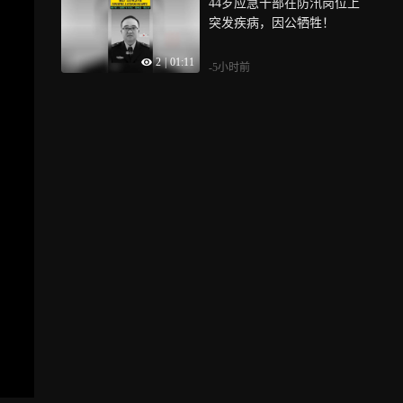
44岁应急干部在防汛岗位上
突发疾病，因公牺牲！
2
|
01:11
-5小时前