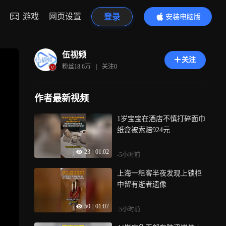
游戏
网页设置
登录
安装电脑版
内容更精彩
伍视频
关注
粉丝
18.6万
|
关注
0
作者最新视频
1岁宝宝在酒店不慎打碎面巾
纸盒被索赔924元
23
|
01:02
-5小时前
上海一租客半夜发现上锁柜
中留有逝者遗像
50
|
01:07
-5小时前