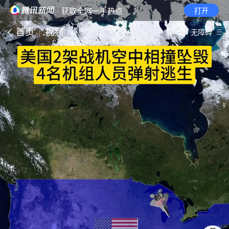
· 获取全网一手热点
打开
首页
视频
无障碍