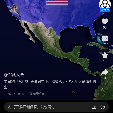
关注
90
2
15
@
军武大全
3
美国2架战机飞行表演时空中相撞坠毁，4名机组人员弹射逃
生
2026-05-19 09:14
发布于
广东
打开
腾讯新闻客户端说两句