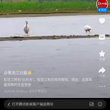
关注
5
评论
收藏
@
黑龙江日报
分享
松花江畔的“白月光”，松花江和白鹭同框啦，网友：这真是
最亮眼的生态答卷
2026-05-19 09:13
发布于
黑龙江
打开
腾讯新闻客户端说两句