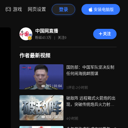
游戏
网页设置
登录
安装电脑版
内容更精彩
中国网直播
关注
粉丝
43.3万
|
关注
0
作者最新视频
国防部：中国军队坚决反制
任何闹海挑衅图谋
795
|
01:04
1评论
-2小时前
破敌阵 远程箱式火箭炮的出
现，突破传统炮兵火力射程
桎梏，是现代炮兵远程化、
634
|
04:55
精确化、智能化升级的重要
4小时前
标志，炮车亦分亦合，在联