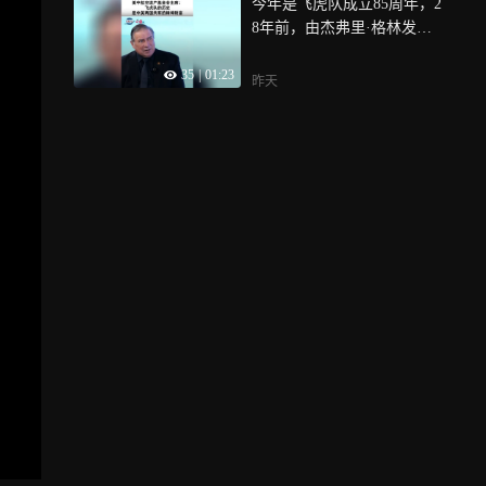
今年是飞虎队成立85周年，2
合作战体系中，既可一同打
8年前，由杰弗里·格林发起
覆盖，也可自主打精准
的美中航空遗产基金会成
35
|
01:23
立，致力于传播飞虎队故
昨天
事，增进两国人民友谊，杰
弗里·格林在接受中国网采访
时表示，飞虎队的历史，本
身就是中美两国共有的精神
财富，只要把这段历史讲清
楚，人们都会为之动容