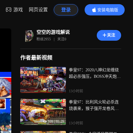
游戏
网页设置
登录
安装电脑版
内容更精彩
空空的游戏解说
关注
粉丝
2955
|
关注
0
作者最新视频
拳皇97：2020八神幻龙缠绕
超必杀强压，BOSS冲天炮大
招难扛
124
|
01:39
13小时前
拳皇97：比利风火轮必杀连
烧袭来，猴子强开龙卷风超
必杀硬刮
109
|
01:29
13小时前