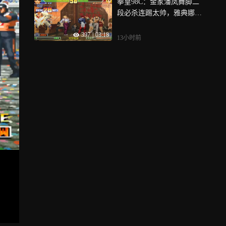
拳皇98C：金家潘凤舞脚二
段必杀连踢太帅，雅典娜超
必杀反击
397
|
03:18
13小时前