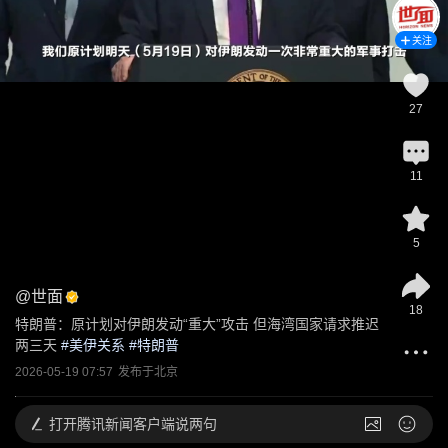
关注
27
11
5
@
世面
18
特朗普：原计划对伊朗发动“重大”攻击 但海湾国家请求推迟
两三天
 #
美伊关系
 #
特朗普
2026-05-19 07:57
发布于
北京
打开
腾讯新闻客户端说两句