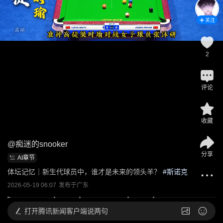
关注
2
评论
收藏
@
痴迷的snooker
分享
AI章节
体坛记忆｜新生代球员中，谁才是未来的领头羊？
 #
斯诺克
2026-05-19 06:07
发布于
广东
打开
腾讯新闻客户端说两句