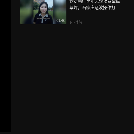
梦妍log | 高尔夫球场变全民
草坪，石家庄这波操作打几
分
01:48
1小时前