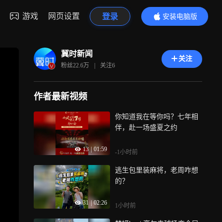
游戏
网页设置
登录
安装电脑版
内容更精彩
冀时新闻
关注
粉丝
22.6万
|
关注
6
作者最新视频
你知道我在等你吗？七年相
伴，赴一场盛夏之约
13
|
01:59
-1小时前
逃生包里装麻将，老周咋想
的？
31
|
02:26
1小时前