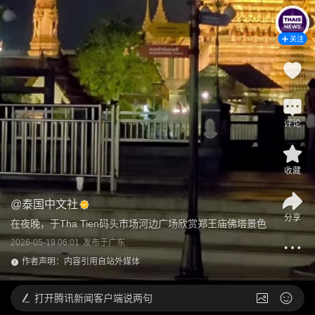
关注
评论
收藏
@
泰国中文社
分享
在夜晚，于Tha Tien码头市场河边广场欣赏郑王庙佛塔景色
2026-05-19 06:01
发布于
广东
作者声明：内容引用自站外媒体
打开
腾讯新闻客户端说两句