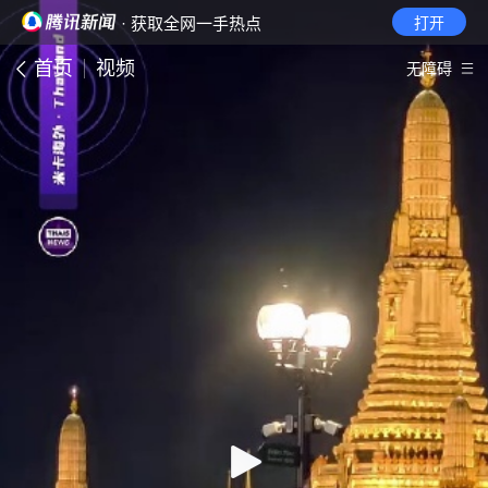
· 获取全网一手热点
打开
首页
视频
无障碍