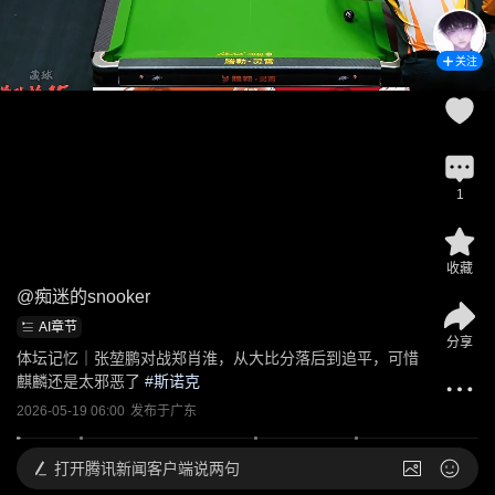
关注
1
收藏
@
痴迷的snooker
AI章节
分享
体坛记忆｜张堃鹏对战郑肖淮，从大比分落后到追平，可惜
麒麟还是太邪恶了
 #
斯诺克
2026-05-19 06:00
发布于
广东
打开
腾讯新闻客户端说两句