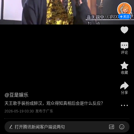
关注
评论
收藏
分享
@
豆是娱乐
天王歌手装扮成醉汉，观众得知真相后会是什么反应？
2026-05-19 03:30
发布于
广东
打开
腾讯新闻客户端说两句