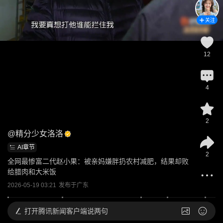
关注
12
4
2
@
精分少女洛洛
AI章节
2
全网最惨富二代赵小果：被亲妈嫌胖扔农村减肥，结果却败
给腊肉和大米饭
2026-05-19 03:21
发布于
广东
打开
腾讯新闻客户端说两句