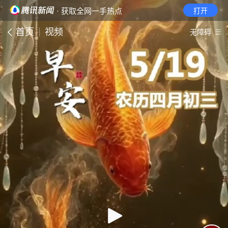
· 获取全网一手热点
打开
首页
视频
无障碍