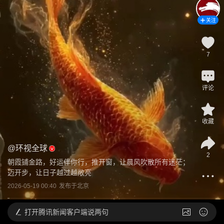
关注
7
评论
收藏
@
环视全球
2
朝霞铺金路，好运伴你行，推开窗，让晨风吹散所有迷茫；
迈开步，让日子越过越敞亮
2026-05-19 00:40
发布于
北京
打开
腾讯新闻客户端说两句