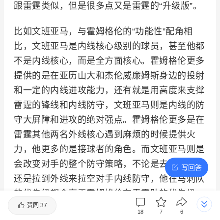
跟雷霆类似，但是很多点又是雷霆的“升级版”。
比如文班亚马，与霍姆格伦的“功能性”配角相
比，文班亚马是内线核心级别的球员，甚至他都
不是内线核心，而是全方面核心。霍姆格伦更多
提供的是在亚历山大和杰伦威廉姆斯身边的投射
和一定的内线进攻能力，还有就是用高度来支撑
雷霆的锋线和内线防守，文班亚马则是内线的防
守大屏障和进攻的绝对强点。霍姆格伦更多是在
雷霆其他两名外线核心遇到麻烦的时候提供火
力，他更多的是接球者的角色。而文班亚马则是
会改变对手的整个防守策略，不论是去内线要位
写回答
还是拉到外线来拉空对手内线防守，他在马刺队
的优先级都会高于霍姆格伦在雷霆队的优先级，
赞同
37
并且文班亚马也可以是持球者和策应者的角色，
18
7
6