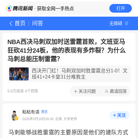
· 获取全网一手热点
打开
首页
问答
无障碍
NBA西决马刺双加时送雷霆首败，文班亚马
狂砍41分24板，他的表现有多炸裂？为什么
马刺总能压制雷霆？
西决开门红！马刺双加时胜雷霆总分1-0！文
班41+24卡皇31分难救主
关注问题
邀请回答
5.6万
阅读
4
个回答
粘粘有语
答主
关注
2026年5月19日20:45
云南
大学老师
马刺能够战胜雷霆的主要原因是他们的建队方式