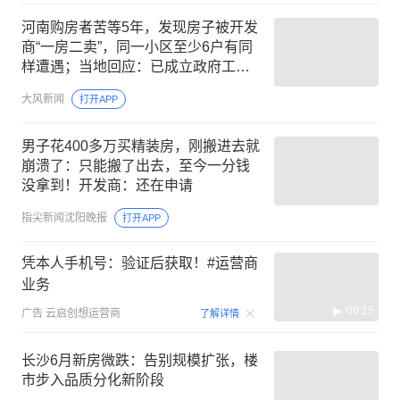
河南购房者苦等5年，发现房子被开发
商“一房二卖”，同一小区至少6户有同
样遭遇；当地回应：已成立政府工作
专班
大风新闻
打开APP
男子花400多万买精装房，刚搬进去就
崩溃了：只能搬了出去，至今一分钱
没拿到！开发商：还在申请
指尖新闻沈阳晚报
打开APP
凭本人手机号：验证后获取！#运营商
业务
00:15
广告
云启创想运营商
了解详情
长沙6月新房微跌：告别规模扩张，楼
市步入品质分化新阶段