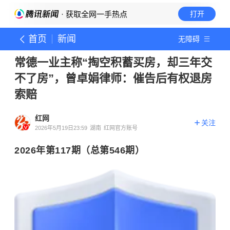
· 获取全网一手热点
打开
首页
新闻
无障碍
常德一业主称“掏空积蓄买房，却三年交
不了房”，曾卓娟律师：催告后有权退房
索赔
红网
关注
2026年5月19日23:59
湖南
红网官方账号
2026年第117期（总第546期）