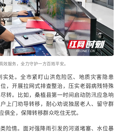
高效服务，全力守护一方百姓平安。
到实处。全市紧盯山洪危险区、地质灾害隐患
部位，开展拉网式排查整治，压实老弱病残特殊
转尽转。比如，桑植县第一时间启动防汛应急响
逐户上门劝导转移，耐心劝说独居老人、留守群
应俱全，保障转移群众吃住无忧。
各类险情。面对强降雨引发的河道堵塞、水位暴