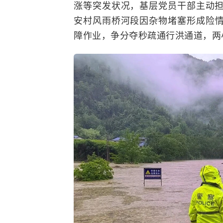
涨等突发状况，基层党员干部主动
安村
风雨桥
河段因杂物堵塞形成险
障作业，争分夺秒疏通行洪通道，两