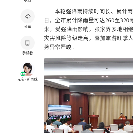
收藏
本轮强降雨持续时间长、累计雨
日，全市累计降雨量可达260至320
分享
米。受强降雨影响，张家界多地相
灾害风险等级走高，叠加旅游旺季
势异常严峻。
手机看
元宝 · 新闻妹