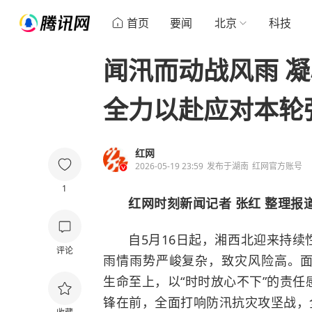
首页
要闻
北京
科技
闻汛而动战风雨 凝
全力以赴应对本轮
红网
2026-05-19 23:59
发布于
湖南
红网官方账号
1
红网时刻新闻记者 张红 整理报
自5月16日起，湘西北迎来持
评论
雨情雨势严峻复杂，致灾风险高。
生命至上，以“时时放心不下”的责
锋在前，全面打响防汛抗灾攻坚战，