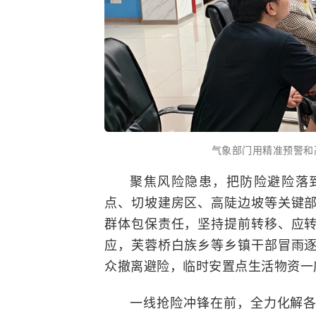
气象部门用精准预警和
聚焦风险隐患，把防险避险落
点、切坡建房区、高陡边坡等关键
群体包保责任，坚持提前转移、应
应，芙蓉桥白族乡等乡镇干部冒雨
众撤离避险，临时安置点生活物资一
一线抢险冲锋在前，全力化解