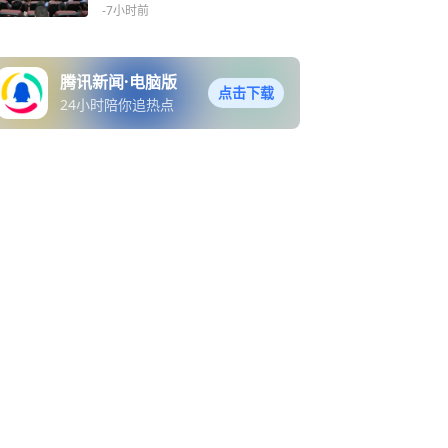
旁听
-7小时前
腾讯新闻·电脑版
点击下载
24小时陪你追热点