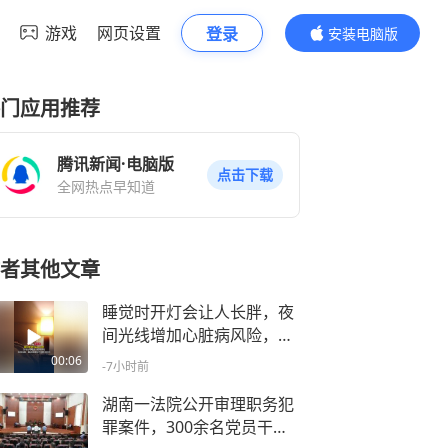
游戏
网页设置
登录
安装电脑版
内容更精彩
门应用推荐
腾讯新闻·电脑版
点击下载
全网热点早知道
者其他文章
睡觉时开灯会让人长胖，夜
间光线增加心脏病风险，电
源插座、机械键盘等光源都
00:06
-7小时前
会影响
湖南一法院公开审理职务犯
罪案件，300余名党员干部