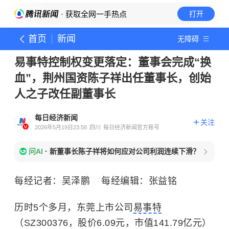
· 获取全网一手热点
打开
首页
新闻
无障碍
易事特控制权变更落定：董事会完成“换
血”，荆州国资陈子祥出任董事长，创始
人之子改任副董事长
每日经济新闻
关注
2026年5月19日23:58
四川
每日经济新闻官方账号
问AI
·
新董事长陈子祥将如何应对公司利润连续下滑？
每经记者：吴泽鹏 每经编辑：张益铭
历时5个多月，东莞上市公司
易事特
（SZ300376，股价6.09元，市值141.79亿元）