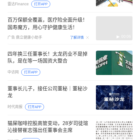
雷达Finance
打开APP
百万保额全覆盖，医疗险全面升级！
国寿魔方，用心守护健康生活！
00:06
广告
鼎立健康小助手
了解详情
四年换三任董事长！太龙药业不是掉
队，是在等一场国资大整合
中访网
打开APP
董事长儿子，接任公司董秘｜董秘沙
龙
时代周报
打开APP
猫屎咖啡控股高管变动，28岁司徒瑄
沁接替崔志强出任董事会主席