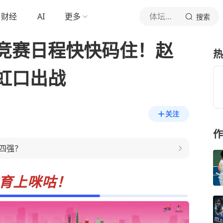
财经
AI
更多
体坛最前线
搜索
竞赛日程快快码住！赵
热
虹口出战
关注
作
四强？
育
上咪咕！