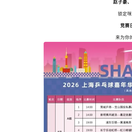
赵子豪
、
锁定
咪
竞赛
来为你