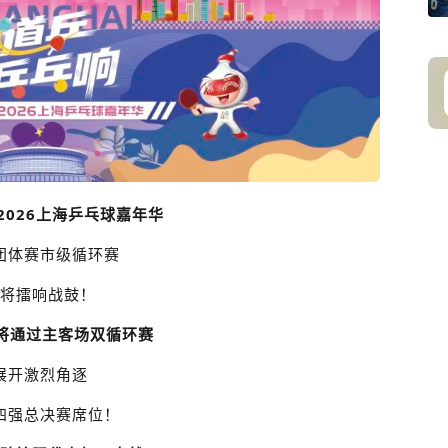
2026上海乒乓球嘉年华
团体赛市级循环赛
将擂响战鼓！
队将通过主客场双循环赛
展开激烈角逐
四强总决赛席位！