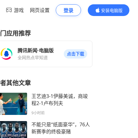
游戏
网页设置
登录
安装电脑版
内容更精彩
门应用推荐
腾讯新闻·电脑版
点击下载
全网热点早知道
者其他文章
王艺迪3-1伊藤美诚，商竣
程2-1卢布列夫
9小时前
不能只是“纸面豪华”，76人
新赛季的终极豪赌