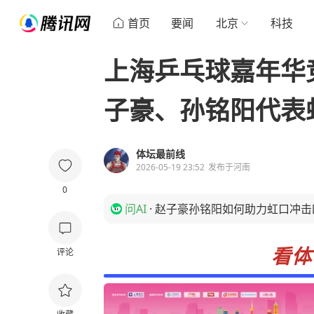
首页
要闻
北京
科技
上海乒乓球嘉年华
子豪、孙铭阳代表
体坛最前线
2026-05-19 23:52
发布于
河南
0
问AI
·
赵子豪孙铭阳如何助力虹口冲击
看体
评论