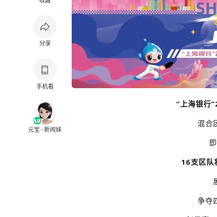
收藏
分享
手机看
“上海银行”
混合
元宝 · 新闻妹
即
16支区
争夺