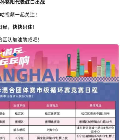
孙铭阳
代表虹口出战
咕视频
一起关注！
日程，快快码住！
的区队加油助威吧！