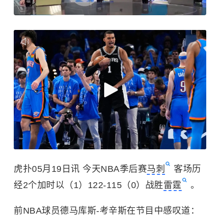
虎扑05月19日讯 今天NBA季后赛
马刺
客场历
经2个加时以（1）122-115（0）战胜
雷霆
。
前NBA球员德马库斯-考辛斯在节目中感叹道：