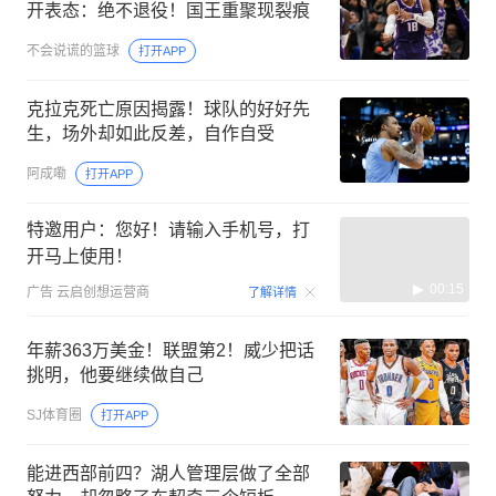
开表态：绝不退役！国王重聚现裂痕
不会说谎的篮球
打开APP
克拉克死亡原因揭露！球队的好好先
生，场外却如此反差，自作自受
阿成嘞
打开APP
特邀用户：您好！请输入手机号，打
开马上使用！
00:15
广告
云启创想运营商
了解详情
年薪363万美金！联盟第2！威少把话
挑明，他要继续做自己
SJ体育圈
打开APP
能进西部前四？湖人管理层做了全部