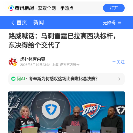
· 获取全网一手热点
打开
首页
新闻
无障碍
路威喊话：马刺雷霆已拉高西决标杆，
东决得给个交代了
虎扑体育内容
关注
2026年5月19日23:34
上海
虎扑官方账号
问AI
·
考辛斯为何感叹这场比赛堪比总决赛？