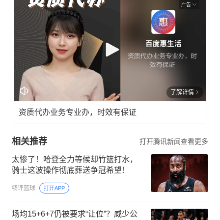
广告
了解详情
资质代办业务专业办，时效有保证
相关推荐
打开腾讯新闻查看更多
太惨了！哈登全力等候却竹篮打水，
骑士这波操作彻底葬送争冠希望！
畅评篮球
打开APP
场均15+6+7仍被要求“让位”？威少公