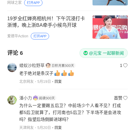
网球之家
打开APP
19岁全红婵亮相杭州！下午沉浸打卡
浙博，晚上浙BA牵手小候鸟开球
爱德华Action
打开APP
评论
6
@元宝 一起聊新闻
蝼蚁沙粒野草
1
老于绝对是条汉子
北京网友
5月19日
回复
潘小力
首赞
为什么一定要踢五后卫？中前场少个人看不见？打成
都5后卫就算了，打河南也5后卫？下半场不是会进攻
吗？指望后场倒脚进球吗？
天津网友
5月20日
回复