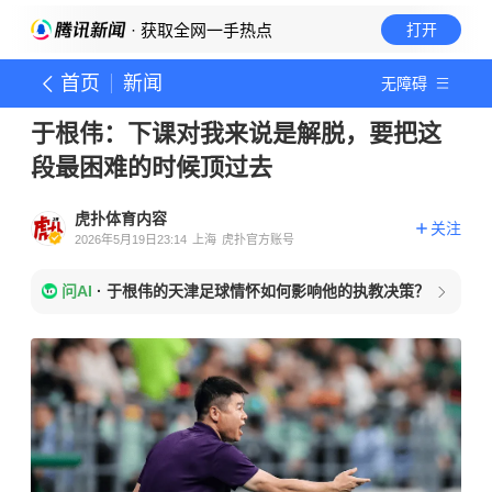
· 获取全网一手热点
打开
首页
新闻
无障碍
于根伟：下课对我来说是解脱，要把这
段最困难的时候顶过去
虎扑体育内容
关注
2026年5月19日23:14
上海
虎扑官方账号
问AI
·
于根伟的天津足球情怀如何影响他的执教决策？