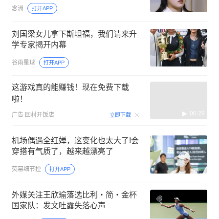
念洲
打开APP
刘国梁女儿拿下斯坦福，我们请来升
学专家揭开内幕
谷雨星球
打开APP
这游戏真的能赚钱！现在免费下载
啦！
00:29
广告
回村开饭店
立即下载
机场偶遇全红婵，这变化也太大了!会
穿搭有气质了，越来越漂亮了
荧幕细节控
打开APP
外媒关注王欣瑜落选比利・简・金杯
国家队：发文吐露失落心声