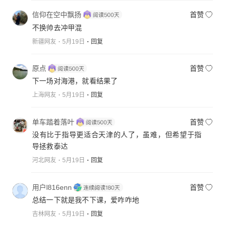
信仰在空中飘扬
首赞
不换帅去冲甲混
新疆网友
5月19日
回复
原点
首赞
下一场对海港，就看结果了
上海网友
5月19日
回复
单车踏着落叶
首赞
没有比于指导更适合天津的人了，虽难，但希望于指
导拯救泰达
河北网友
5月19日
回复
用户l816enn
首赞
总结一下就是我不下课，爱咋咋地
吉林网友
5月19日
回复