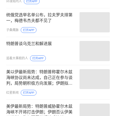
环球局内人
打开APP
统俄党选举名单公布，拉夫罗夫排第
一，梅德韦杰夫都不见了
子桑鹰脉
打开APP
特朗普谈乌克兰和解进展
追着大事跑的人
打开APP
美以伊最新局势：特朗普称霍尔木兹
海峡协议尚未达成，自己正在参与谈
判，局势朝积极方向发展；伊朗拟立
法禁止美国、以色列船只通行
红星新闻
打开APP
美伊最新局势：特朗普威胁霍尔木兹
海峡不开将打击伊朗；伊朗否认伊美