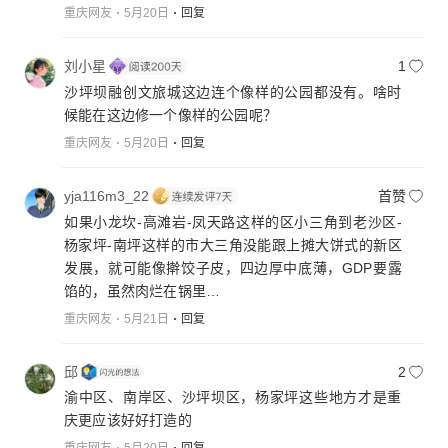
重庆网友
5月20日
回复
刘小星
1
沙坪坝融创文旅城这边连个像样的公园都没有。啥时
候能在这边修一个像样的公园呢？
重庆网友
5月20日
回复
yja116m3_22
首赞
如果小龙坎-高滩岩-凤天路这样的区小三角到老沙区-
杨家坪-南坪这样的市大三角没能跟上摊大饼式的新区
发展，就可能像擀饺子皮，四边厚中底薄，GDP要露
馅的，虽然肉烂在锅里…
重庆网友
5月21日
回复
邱
2
渝中区、南岸区、沙坪坝区，杨家坪这些地方才是重
庆更应该好好打造的