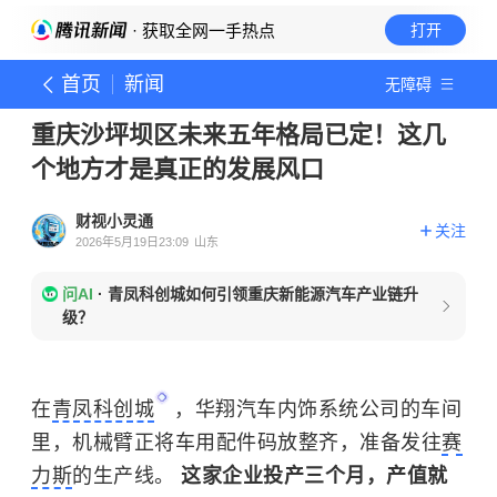
· 获取全网一手热点
打开
首页
新闻
无障碍
重庆沙坪坝区未来五年格局已定！这几
个地方才是真正的发展风口
财视小灵通
关注
2026年5月19日23:09
山东
问AI
·
青凤科创城如何引领重庆新能源汽车产业链升
级？
在
青凤科创城
，华翔汽车内饰系统公司的车间
里，机械臂正将车用配件码放整齐，准备发往
赛
力斯
的生产线。
这家企业投产三个月，产值就