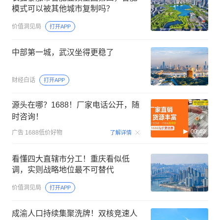
模式可以被其他城市复制吗？
价值洞见局
打开APP
中部第一城，武汉坐得更稳了
财经白话
打开APP
源头在哪？1688！厂家电话公开，随
时咨询！
00:40
广告
1688低价好物
了解详情
看懂四大直辖市分工！重庆看似低
调，实则战略地位最不可替代
价值洞见局
打开APP
成渝人口持续集聚洗牌！双核竞速人