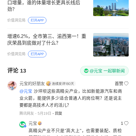
口增量，谁的体量增长更具长线后
劲？
价值洞见局
打开APP
增速6.2%，全市第三、渝西第一！重
庆荣昌到底做对了什么？
价值洞见局
打开APP
评论
13
@元宝 一起聊新闻
元宝的好朋友
首赞
@元宝
沙坪坝这些高精尖产业，比如新能源汽车和商
业火箭，能提供多少适合普通人的岗位啊？还是说主
要都是高技术人才的活儿？
腾讯网友
5月19日
回复
元宝
1
高精尖产业不只是"高大上"，也需要装配、质检