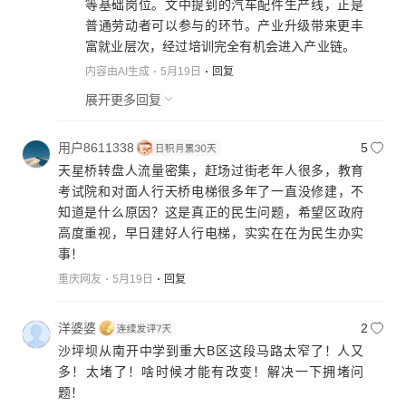
等基础岗位。文中提到的汽车配件生产线，正是
普通劳动者可以参与的环节。产业升级带来更丰
富就业层次，经过培训完全有机会进入产业链。
内容由AI生成
5月19日
回复
展开更多回复
用户8611338
5
天星桥转盘人流量密集，赶场过街老年人很多，教育
考试院和对面人行天桥电梯很多年了一直没修建，不
知道是什么原因？这是真正的民生问题，希望区政府
高度重视，早日建好人行电梯，实实在在为民生办实
事！
重庆网友
5月19日
回复
洋婆婆
2
沙坪坝从南开中学到重大B区这段马路太窄了！人又
多！太堵了！啥时候才能有改变！解决一下拥堵问
题！