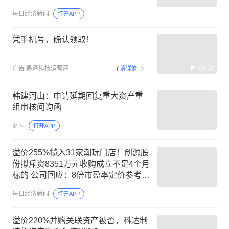
每日经济新闻
打开APP
凭手机号，确认领取！
00:15
广告
易泽科技运营商
了解详情
韩建河山：申请延期回复重大资产重
组审核问询函
财闻
打开APP
溢价255%揽入31家潮玩门店！创源股
份拟斥资8351万元收购成立不足4个月
标的 公司回应：8倍市盈率定价参考了
行业估值
每日经济新闻
打开APP
溢价220%并购关联资产被否，科达制