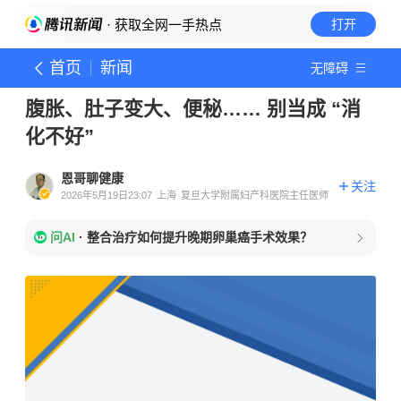
· 获取全网一手热点
打开
首页
新闻
无障碍
腹胀、肚子变大、便秘…… 别当成 “消
化不好”
恩哥聊健康
关注
2026年5月19日23:07
上海
复旦大学附属妇产科医院主任医师
问AI
·
整合治疗如何提升晚期卵巢癌手术效果？