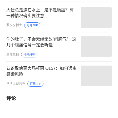
大便总是漂在水上，是不是肠癌？有
一种情况确实要注意
罗夕夕博士
打开APP
你的肚子，不会无缘无故“闹脾气”，这
几个腹痛信号一定要听懂
潇湘晨报
打开APP
认识致病菌大肠杆菌 O157：如何远离
感染风险
马博士谈营养
打开APP
评论