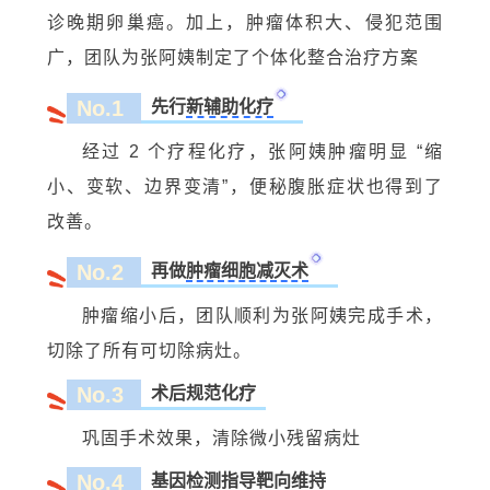
诊晚期卵巢癌。加上，肿瘤体积大、侵犯范围
广，团队为张阿姨制定了个体化整合治疗方案
No.1
先行
新辅助化疗
经过 2 个疗程化疗，张阿姨肿瘤明显 “缩
小、变软、边界变清”，便秘腹胀症状也得到了
改善。
No.2
再做
肿瘤细胞减灭术
肿瘤缩小后，团队顺利为张阿姨完成手术，
切除了所有可切除病灶。
No.3
术后规范化疗
巩固手术效果，清除微小残留病灶
No.4
基因检测指导靶向维持