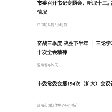
市委召开书记专题会，听取十三届
情况
江海明珠网
8小时前
奋战三季度 决胜下半年 ｜ 三论
十次全会精神
温州发布
昨天
市委常委会第194次（扩大）会议
琼海市融媒体中心
6小时前