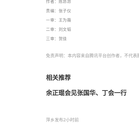
作者：陈昂昂
责编：张子仪
一审：王为薇
二审：刘文韬
三审：贺佳
免责声明：本内容来自腾讯平台创作者，不代表
相关推荐
余正琨会见张国华、丁会一行
萍乡发布
2小时前