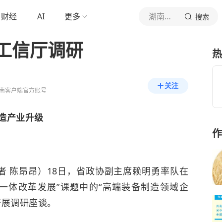
财经
AI
更多
湖南日报
搜索
工信厅调研
热
关注
南客户端官方账号
造产业升级
作
者 陈昂昂）18日，省政协副主席赖明勇率队在
一体改革发展”课题中的“高端装备制造领域企
开展调研座谈。