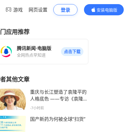
游戏
网页设置
登录
安装电脑版
内容更精彩
门应用推荐
腾讯新闻·电脑版
点击下载
全网热点早知道
者其他文章
重庆与长江塑造了袁隆平的
人格底色 ——专访《袁隆平
传》作者周桦
-7小时前
国产新药为何被全球“扫货”