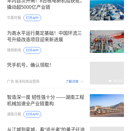
年内首次开闸！8台核电新机组获批，
撬动超5000亿产业链
华夏时报
打开APP
为高水平运行奠定基础！中国环流三
号升级改造项目迎来新进展
锦观新闻
打开APP
凭手机号，确认领取！
00:15
广告
易泽科技运营商
了解详情
智造深一度 韧性强十分 ——湖南工程
机械加速全产业链重构
湖南日报
打开APP
从江城到星城，看“追光者”的量子征途