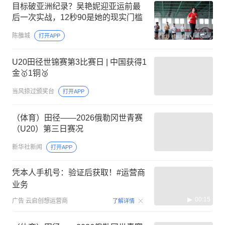
目标破亚洲纪录？吴艳妮迎亚运前最
后一次实战，12秒90是她的现实门槛
陈雒城
打开APP
U20田径世锦赛第3比赛日 | 中国获得1
金🥇1铜🥉
当风掠过颁奖台
打开APP
（体育）田径——2026俄勒冈世青赛
（U20）第三日赛况
新华社新闻
打开APP
凭本人手机号：验证后获取！#运营商
业务
00:15
广告
云启创想运营商
了解详情