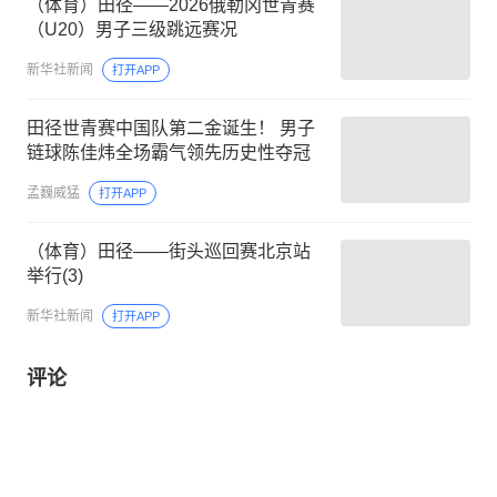
（体育）田径——2026俄勒冈世青赛
（U20）男子三级跳远赛况
新华社新闻
打开APP
田径世青赛中国队第二金诞生！ 男子
链球陈佳炜全场霸气领先历史性夺冠
孟巍威猛
打开APP
（体育）田径——街头巡回赛北京站
举行(3)
新华社新闻
打开APP
评论