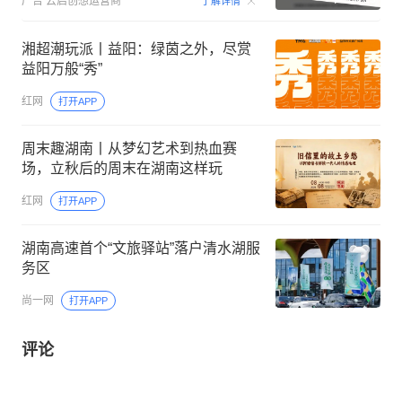
广告
云启创想运营商
了解详情
湘超潮玩派丨益阳：绿茵之外，尽赏
益阳万般“秀”
红网
打开APP
周末趣湖南丨从梦幻艺术到热血赛
场，立秋后的周末在湖南这样玩
红网
打开APP
湖南高速首个“文旅驿站”落户清水湖服
务区
尚一网
打开APP
评论