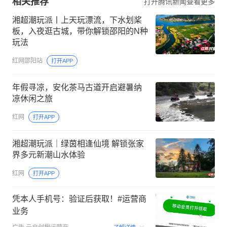
相关推荐
打开腾讯新闻查看更多
湘超潮玩派丨上天玩漂流，下水划桨
板，入夜逛古城，带你解锁邵阳的N种
玩法
红网邵阳站
打开APP
年假寻凉，安化茶马古道开启避暑纳
凉休闲之旅
红网
打开APP
湘超潮玩派｜绿茵相逢仙境 解锁张家
界多元新潮山水体验
红网
打开APP
凭本人手机号：验证后获取！#运营商
业务
00:15