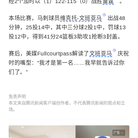
经2个加时以（1）122-115（0）战胜
雷霆
。
本场比赛，马刺球员
维克托-文班亚马
出战48
分钟，25投14中，其中三分球2投1中，罚球13
投12中，得到41分24篮板3助攻1抢断3封盖。
赛后，美媒Fullcourtpass解读了
文班亚马
庆祝
时的嘴型：“我才是第一名……我早就告诉过你
们了。”
免责声明
本文来自腾讯新闻客户端创作者，不代表腾讯新闻的观点和立
场。
广告