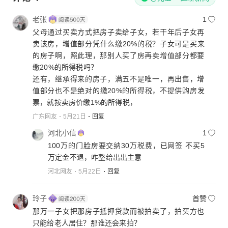
老张
1
父母通过买卖方式把房子卖给子女，若干年后子女再
卖该房，增值部分凭什么缴20%的税？子女可是买来
的房子啊，照此理，那别人买了房再卖增值部分都要
缴20%的所得税吗？
还有，继承得来的房子，满五不是唯一，再出售，增
值部分也不是绝对的缴20%的所得税，不提供购房发
票，就按卖房价缴1%的所得税，
广东网友
5月21日
回复
河北小信
1
100万的门脸房要交纳30万税费，已网签 不买5
万定金不退，咋整给出出主意
河北网友
5月22日
回复
玲子
首赞
那万一子女把那房子抵押贷款而被拍卖了，拍买方也
只能给老人居住？那谁还会来拍？