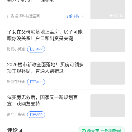
00:15
广告
易泽科技运营商
了解详情
子女在父母宅基地上盖房，房子可能
跟你没关系！户口和出资是关键
财视小灵通
打开APP
2026楼市新政全面落地！买房可领多
项正规补贴，普通人别错过
财商在线通
打开APP
催买房无效后，国家又一新规划官
宣，获网友支持
房产干货铺
打开APP
评论
4
@元宝 一起聊新闻