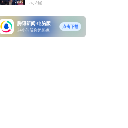
亚驻越南大使
02:26
-1小时前
腾讯新闻·电脑版
点击下载
24小时陪你追热点