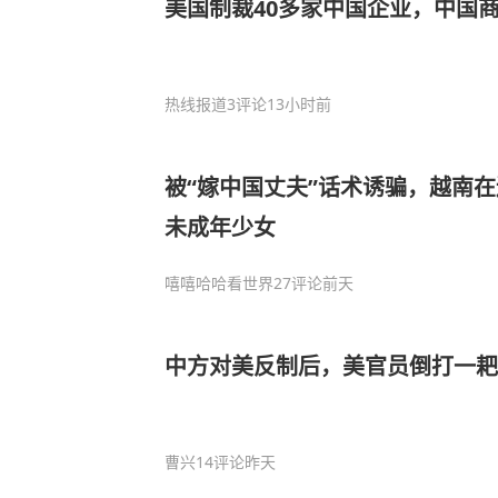
美国制裁40多家中国企业，中国
热线报道
3评论
13小时前
被“嫁中国丈夫”话术诱骗，越南
未成年少女
嘻嘻哈哈看世界
27评论
前天
中方对美反制后，美官员倒打一耙
曹兴
14评论
昨天