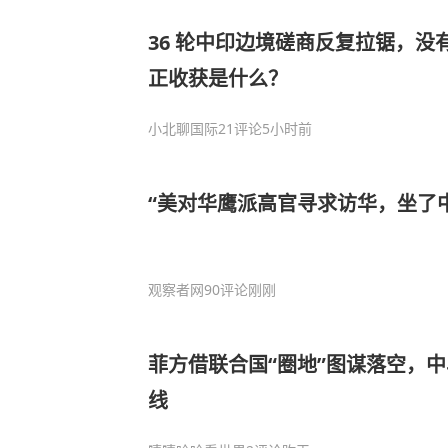
36 轮中印边境磋商反复拉锯，没
正收获是什么？
小北聊国际
21评论
5小时前
“美对华鹰派高官寻求访华，坐了
观察者网
90评论
刚刚
菲方借联合国“圈地”图谋落空，
线