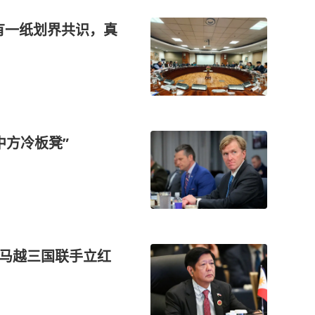
有一纸划界共识，真
中方冷板凳”
中马越三国联手立红