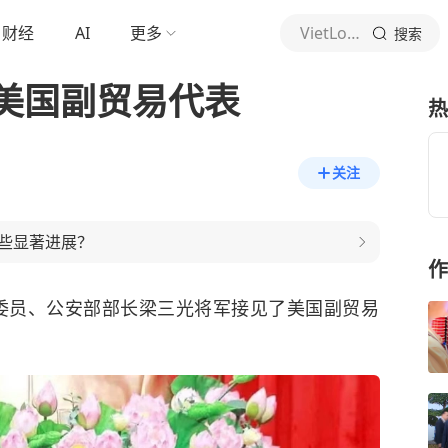
财经
AI
更多
VietLook
搜索
美国副贸易代表
热
关注
些显著进展？
作
委员、公安部部长
梁三光
将军接见了美国副贸易