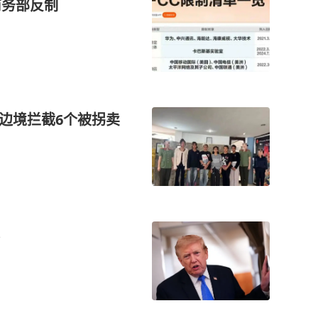
商务部反制
在边境拦截6个被拐卖