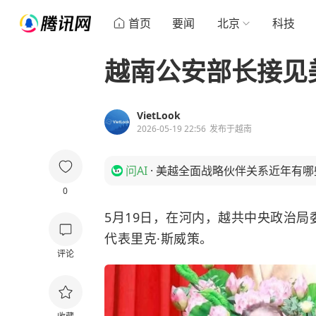
首页
要闻
北京
科技
越南公安部长接见
VietLook
2026-05-19 22:56
发布于
越南
问AI
·
美越全面战略伙伴关系近年有哪
0
5月19日，在河内，越共中央政治局
代表里克·斯威策。
评论