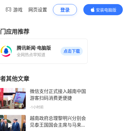
游戏
网页设置
登录
安装电脑版
内容更精彩
门应用推荐
腾讯新闻·电脑版
点击下载
全网热点早知道
者其他文章
微信支付正式接入越南中国
游客扫码消费更便捷
01:23
-1小时前
越南政府总理黎明兴分别会
见泰王国国会主席与马来西