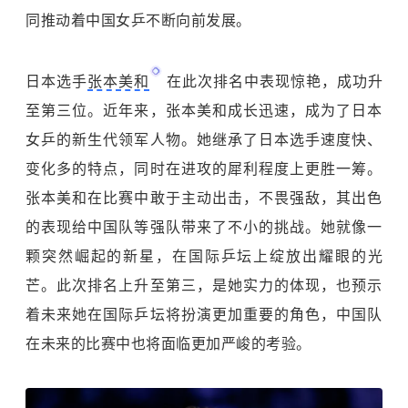
同推动着中国女乒不断向前发展。
日本选手
张本美和
在此次排名中表现惊艳，成功升
至第三位。近年来，张本美和成长迅速，成为了日本
女乒的新生代领军人物。她继承了日本选手速度快、
变化多的特点，同时在进攻的犀利程度上更胜一筹。
张本美和在比赛中敢于主动出击，不畏强敌，其出色
的表现给中国队等强队带来了不小的挑战。她就像一
颗突然崛起的新星，在国际乒坛上绽放出耀眼的光
芒。此次排名上升至第三，是她实力的体现，也预示
着未来她在国际乒坛将扮演更加重要的角色，中国队
在未来的比赛中也将面临更加严峻的考验。