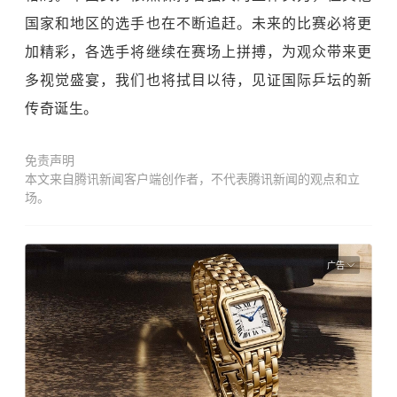
国家和地区的选手也在不断追赶。未来的比赛必将更
加精彩，各选手将继续在赛场上拼搏，为观众带来更
多视觉盛宴，我们也将拭目以待，见证国际乒坛的新
传奇诞生。
免责声明
本文来自腾讯新闻客户端创作者，不代表腾讯新闻的观点和立
场。
广告