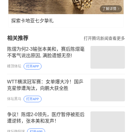
了解详情
探索卡地亚七夕挚礼
相关推荐
打开腾讯新闻查看更多
陈熠为何2-3输张本美和，赛后陈熠毫
不客气说出原因, 满脸遗憾无奈!
峰顶体坛
打开APP
WTT横滨冠军赛：女单爆大冷！国乒
克星惨遭淘汰，向鹏大获全胜
体坛黑马
打开APP
争议！陈熠2-0领先，医疗暂停被拒后
遭逆转，张本美和发声！
体坛微侃球
打开APP