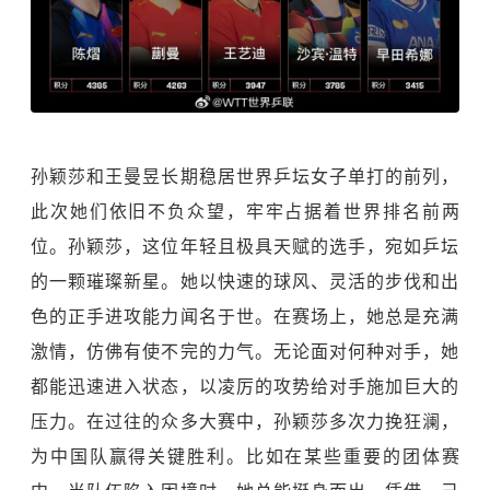
孙颖莎和王曼昱长期稳居世界乒坛女子单打的前列，
此次她们依旧不负众望，牢牢占据着世界排名前两
位。孙颖莎，这位年轻且极具天赋的选手，宛如乒坛
的一颗璀璨新星。她以快速的球风、灵活的步伐和出
色的正手进攻能力闻名于世。在赛场上，她总是充满
激情，仿佛有使不完的力气。无论面对何种对手，她
都能迅速进入状态，以凌厉的攻势给对手施加巨大的
压力。在过往的众多大赛中，孙颖莎多次力挽狂澜，
为中国队赢得关键胜利。比如在某些重要的团体赛