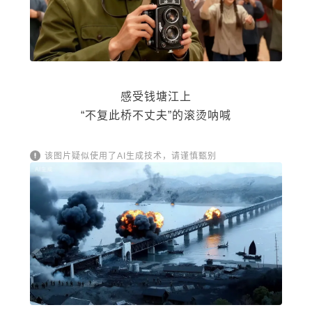
感受钱塘江上
“不复此桥不丈夫”的滚烫呐喊
该图片疑似使用了AI生成技术，请谨慎甄别