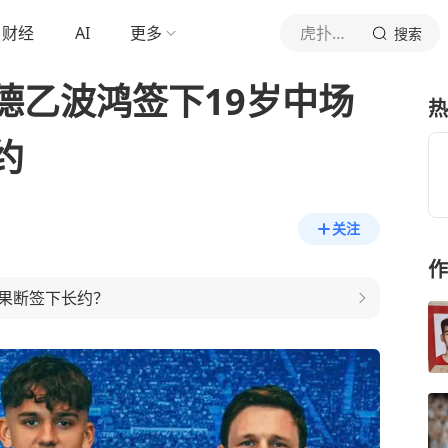
财经
AI
更多
虎扑体育内容
搜索
德乙波鸿签下19岁中场
热
约
关注
作
果断签下长约？