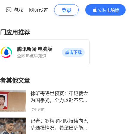
游戏
网页设置
登录
安装电脑版
内容更精彩
门应用推荐
腾讯新闻·电脑版
点击下载
全网热点早知道
者其他文章
徐昕寄语世预赛：牢记使命
为国争光，全力以赴不忘初
心
-7小时前
记者：罗梅罗团队持续向巴
萨通报情况，希望巴萨能采