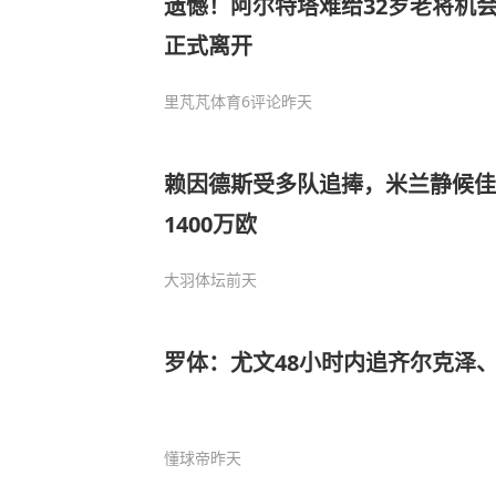
遗憾！阿尔特塔难给32岁老将机
正式离开
里芃芃体育
6评论
昨天
赖因德斯受多队追捧，米兰静候佳
1400万欧
大羽体坛
前天
罗体：尤文48小时内追齐尔克泽
懂球帝
昨天