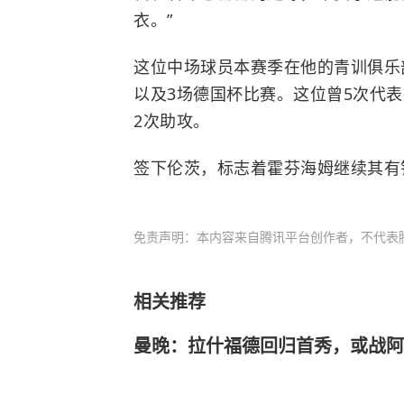
衣。”
这位中场球员本赛季在他的青训俱乐
以及3场德国杯比赛。这位曾5次代表
2次助攻。
签下伦茨，标志着霍芬海姆继续其有
免责声明：本内容来自腾讯平台创作者，不代表
相关推荐
曼晚：拉什福德回归首秀，或战