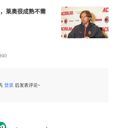
，莱奥很成熟不需
协议》
先
登录
后发表评论~