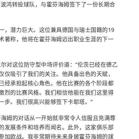
将从波鸿转投球队，与霍芬海姆签下了一份长期合
一，潜力巨大。这位兼具德国与瑞士国籍的19
术著称，他将在霍芬海姆迈出职业生涯的下一
克尔对这位防守型中场评价道：“伦茨已经在德乙
仅仅吸引了我们的关注。他具备出色的天赋，
已经承担起核心角色。他在比赛的各个阶段都
激烈的比赛风格。我们相信他能在我们这里得
一步。我们很高兴能够签下卡耶塔。”
芬海姆的对话从一开始就非常令人信服且充满尊
的发展条件和培养而闻名。此外，这家俱乐部
参加欧战。我非常期待未来身披霍芬海姆的球