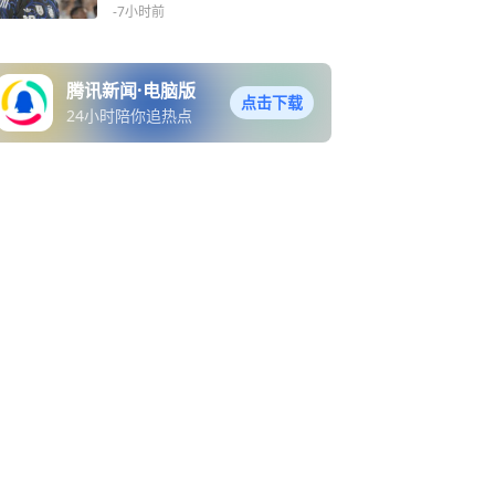
取行动
-7小时前
腾讯新闻·电脑版
点击下载
24小时陪你追热点