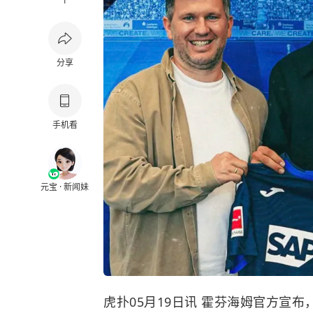
1
分享
手机看
元宝 · 新闻妹
虎扑05月19日讯 霍芬海姆官方宣布，