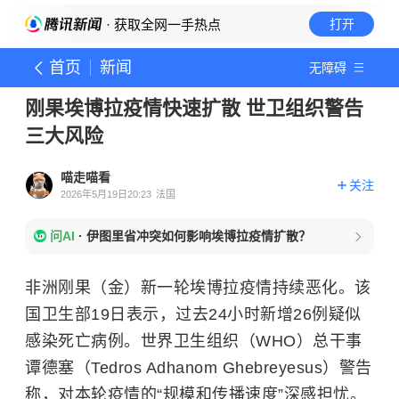
· 获取全网一手热点
打开
首页
新闻
无障碍
刚果埃博拉疫情快速扩散 世卫组织警告
三大风险
喵走喵看
关注
2026年5月19日20:23
法国
问AI
·
伊图里省冲突如何影响埃博拉疫情扩散？
非洲刚果（金）新一轮埃博拉疫情持续恶化。该
国卫生部19日表示，过去24小时新增26例疑似
感染死亡病例。世界卫生组织（WHO）总干事
谭德塞（Tedros Adhanom Ghebreyesus）警告
称，对本轮疫情的“规模和传播速度”深感担忧。