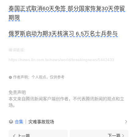
泰国正式取消60天免签 部分国家恢复30天停留
期限
俄罗斯启动为期3天核演习 6.5万名士兵参与
编译链接：
https://news.ltn.com.tw/news/world/breakingnews/5442433
作者声明：个人观点，仅供参考
免责声明
本文来自腾讯新闻客户端创作者，不代表腾讯新闻的观点和立
场。
合集
灾难事故现场
下一篇
上一篇