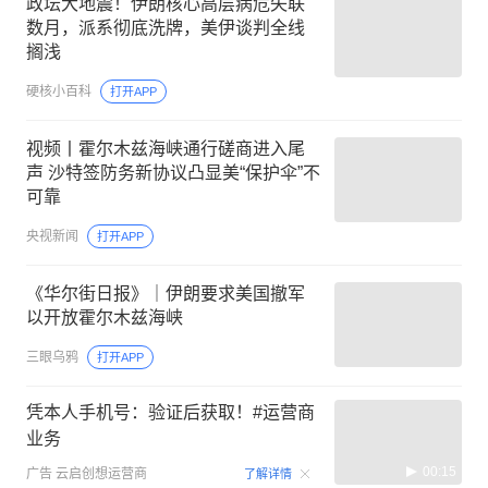
政坛大地震！伊朗核心高层病危失联
数月，派系彻底洗牌，美伊谈判全线
搁浅
硬核小百科
打开APP
视频丨霍尔木兹海峡通行磋商进入尾
声 沙特签防务新协议凸显美“保护伞”不
可靠
央视新闻
打开APP
《华尔街日报》｜伊朗要求美国撤军
以开放霍尔木兹海峡
三眼乌鸦
打开APP
凭本人手机号：验证后获取！#运营商
业务
00:15
广告
云启创想运营商
了解详情