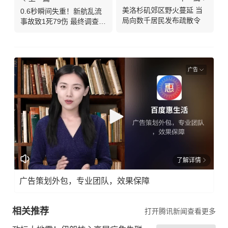
美洛杉矶郊区野火蔓延 当
0.6秒瞬间失重！新航乱流
局向数千居民发布疏散令
事故致1死79伤 最终调查报
告公布
广告
了解详情
广告策划外包，专业团队，效果保障
相关推荐
打开腾讯新闻查看更多