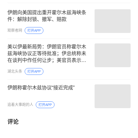
伊朗向美国提出重开霍尔木兹海峡条
件：解除封锁、撤军、赔款
观察者网
打开APP
美以伊最新局势：伊朗官员称霍尔木
兹海峡协议正等待批准；伊总统称未
在谈判中作任何让步；美官员表示一
旦协议达成，将解除对伊港口的封锁
湖北头条
打开APP
伊朗称霍尔木兹协议“接近完成”
追着大事跑的人
打开APP
评论