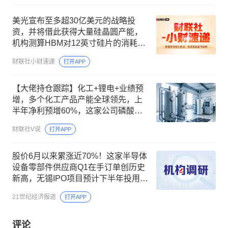
美光宣布至多超30亿美元的战略投
资，并将借此获得大量硅晶圆产能，
机构测算HBM对12英寸硅片的消耗是
主流DRAM的3倍
财联社小财速递
打开APP
【大佬持仓跟踪】化工+锂电+业绩预
增，多个化工产品产能全球领先，上
半年净利预增60%，这家公司磷酸铁
锂在头部客户实现批量供货
财联社V说
打开APP
股价6月以来累涨近70%！这家半导体
设备零部件供应商Q1在手订单创历史
新高，无锡IPO项目预计下半年投用丨
机构调研
21世纪经济报道
打开APP
评论