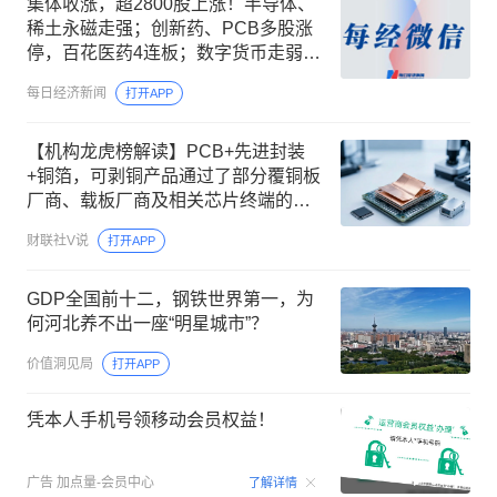
集体收涨，超2800股上涨！半导体、
稀土永磁走强；创新药、PCB多股涨
停，百花医药4连板；数字货币走弱｜
A股收盘
每日经济新闻
打开APP
【机构龙虎榜解读】PCB+先进封装
+铜箔，可剥铜产品通过了部分覆铜板
厂商、载板厂商及相关芯片终端的认
证，持续获得小批量订单，主要应用
财联社V说
打开APP
场景包括芯片封装光模块用PCB，机
构大额净买入这家公司
GDP全国前十二，钢铁世界第一，为
何河北养不出一座“明星城市”？
价值洞见局
打开APP
凭本人手机号领移动会员权益！
00:15
广告
加点量-会员中心
了解详情