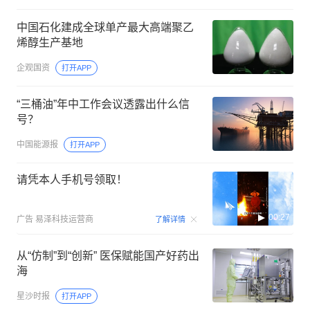
中国石化建成全球单产最大高端聚乙
烯醇生产基地
企观国资
打开APP
“三桶油”年中工作会议透露出什么信
号？
中国能源报
打开APP
请凭本人手机号领取！
00:27
广告
易泽科技运营商
了解详情
从“仿制”到“创新” 医保赋能国产好药出
海
星沙时报
打开APP