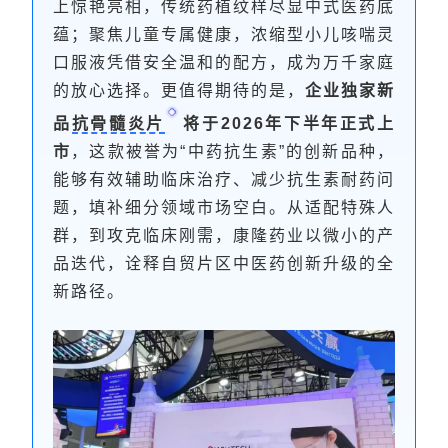
上惊艳亮相，传统药植纹样尽显中式医药底
蕴；聚焦儿童专属健康，浓缩型小儿咳喘灵
口服液凭借安全温和的配方，成为万千家庭
的放心选择。更值得期待的是，
企业独家新
品
抗骨髓炎片
将于2026年下半年正式上
市
，这款被誉为“中药抗生素”的创新品种，
能够有效辅助临床治疗、减少抗生素耐药问
题，填补细分领域市场空白。从适配特殊人
群，到攻克临床刚需，康隆药业以微小的产
品迭代，诠释自贸片区中医药创新升级的全
新路径。